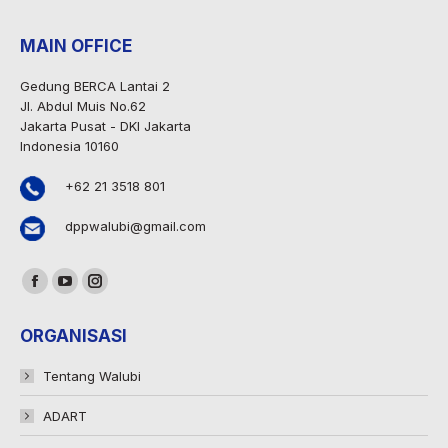
MAIN OFFICE
Gedung BERCA Lantai 2
Jl. Abdul Muis No.62
Jakarta Pusat - DKI Jakarta
Indonesia 10160
+62 21 3518 801
dppwalubi@gmail.com
Find us on:
Facebook
YouTube
Instagram
page
page
page
ORGANISASI
opens
opens
opens
in
in
in
Tentang Walubi
new
new
new
ADART
window
window
window