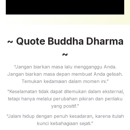
~ Quote Buddha Dharma
~
“Jangan biarkan masa lalu mengganggu Anda.
Jangan biarkan masa depan membuat Anda gelisah.
Temukan kedamaian dalam momen ini.”
“Keselamatan tidak dapat ditemukan dalam eksternal,
tetapi hanya melalui perubahan pikiran dan perilaku
yang positif.”
“Jalani hidup dengan penuh kesadaran, karena itulah
kunci kebahagiaan sejati.”