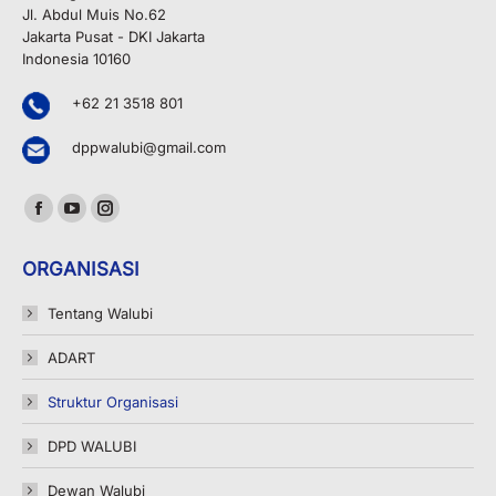
Jl. Abdul Muis No.62
Jakarta Pusat - DKI Jakarta
Indonesia 10160
+62 21 3518 801
dppwalubi@gmail.com
Find us on:
Facebook
YouTube
Instagram
page
page
page
ORGANISASI
opens
opens
opens
in
in
in
Tentang Walubi
new
new
new
ADART
window
window
window
Struktur Organisasi
DPD WALUBI
Dewan Walubi