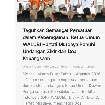
Teguhkan Semangat Persatuan
dalam Keberagaman: Ketua Umum
WALUBI Hartati Murdaya Penuhi
Undangan Zikir dan Doa
Kebangsaan
Warta Walubi
By
walubi_4dm1n
August 1, 2026
Monas Jakarta Pusat Sabtu, 1 Agustus 2026
– Dalam semangat memperkuat persatuan
dan kerukunan bangsa, Ketua Umum Dewan
Pengurus Pusat Perwakilan Umat Buddha
Indonesia (DPP WALUBI), Dr. (H.C.) Dra. S.
Hartati Murdaya, menghadiri Doa