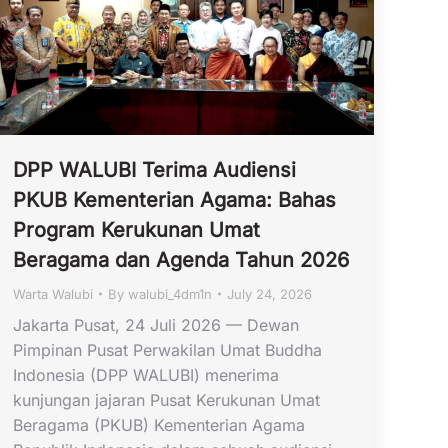
DPP WALUBI Terima Audiensi
PKUB Kementerian Agama: Bahas
Program Kerukunan Umat
Beragama dan Agenda Tahun 2026
Warta Walubi
By
walubi_4dm1n
July 24, 2026
Jakarta Pusat, 24 Juli 2026 — Dewan
Pimpinan Pusat Perwakilan Umat Buddha
Indonesia (DPP WALUBI) menerima
kunjungan jajaran Pusat Kerukunan Umat
Beragama (PKUB) Kementerian Agama