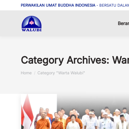
PERWAKILAN UMAT BUDDHA INDONESIA
- BERSATU DALA
Bera
Category Archives:
War
You are here:
Home
Category "Warta Walubi"