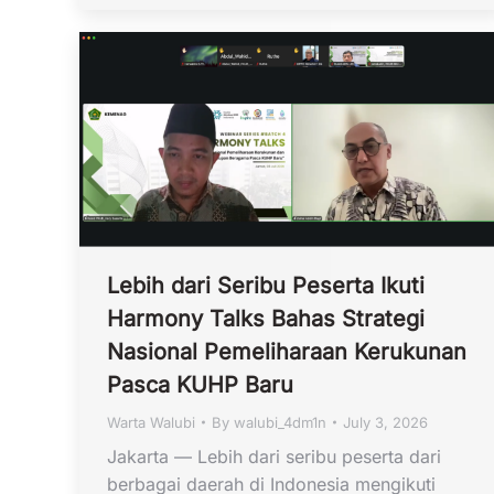
Lebih dari Seribu Peserta Ikuti
Harmony Talks Bahas Strategi
Nasional Pemeliharaan Kerukunan
Pasca KUHP Baru
Warta Walubi
By
walubi_4dm1n
July 3, 2026
Jakarta — Lebih dari seribu peserta dari
berbagai daerah di Indonesia mengikuti