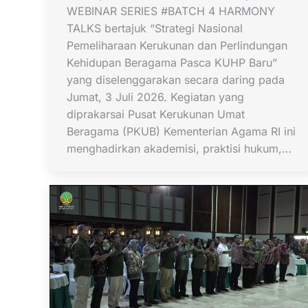
WEBINAR SERIES #BATCH 4 HARMONY
TALKS bertajuk “Strategi Nasional
Pemeliharaan Kerukunan dan Perlindungan
Kehidupan Beragama Pasca KUHP Baru”
yang diselenggarakan secara daring pada
Jumat, 3 Juli 2026. Kegiatan yang
diprakarsai Pusat Kerukunan Umat
Beragama (PKUB) Kementerian Agama RI ini
menghadirkan akademisi, praktisi hukum,…