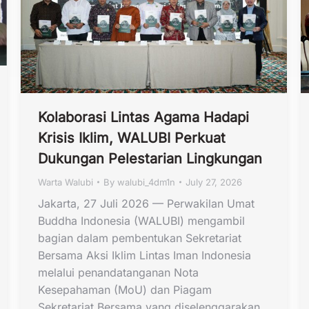
Kolaborasi Lintas Agama Hadapi
Krisis Iklim, WALUBI Perkuat
Dukungan Pelestarian Lingkungan
Warta Walubi
By
walubi_4dm1n
July 27, 2026
Jakarta, 27 Juli 2026 — Perwakilan Umat
Buddha Indonesia (WALUBI) mengambil
bagian dalam pembentukan Sekretariat
Bersama Aksi Iklim Lintas Iman Indonesia
melalui penandatanganan Nota
Kesepahaman (MoU) dan Piagam
Sekretariat Bersama yang diselenggarakan