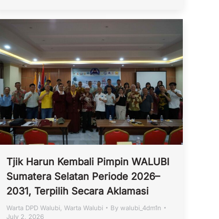
Tjik Harun Kembali Pimpin WALUBI
Sumatera Selatan Periode 2026–
2031, Terpilih Secara Aklamasi
Warta DPD Walubi
,
Warta Walubi
By
walubi_4dm1n
July 2, 2026