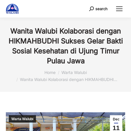
search
Search:
Wanita Walubi Kolaborasi dengan
HIKMAHBUDHI Sukses Gelar Bakti
Sosial Kesehatan di Ujung Timur
Pulau Jawa
You are here:
Home
Warta Walubi
Wanita Walubi Kolaborasi dengan HIKMAHBUDHI…
Warta Walubi
Dec
11