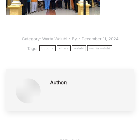
Category:
Warta Walubi
By
December 11, 2024
Tags:
buddha
vihara
walubi
wanita walubi
Author:
Post