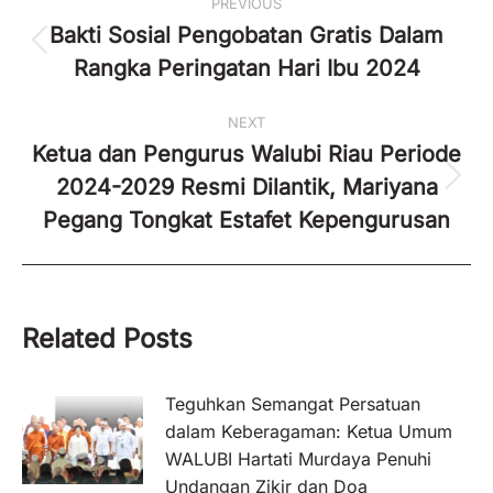
PREVIOUS
navigation
Bakti Sosial Pengobatan Gratis Dalam
Previous
Rangka Peringatan Hari Ibu 2024
post:
NEXT
Ketua dan Pengurus Walubi Riau Periode
2024-2029 Resmi Dilantik, Mariyana
Next
post:
Pegang Tongkat Estafet Kepengurusan
Related Posts
Teguhkan Semangat Persatuan
dalam Keberagaman: Ketua Umum
WALUBI Hartati Murdaya Penuhi
Undangan Zikir dan Doa