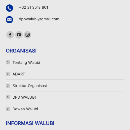
+62 21 3518 801
dppwalubi@gmail.com
Find us on:
Facebook
YouTube
Instagram
page
page
page
ORGANISASI
opens
opens
opens
in
in
in
Tentang Walubi
new
new
new
ADART
window
window
window
Struktur Organisasi
DPD WALUBI
Dewan Walubi
INFORMASI WALUBI