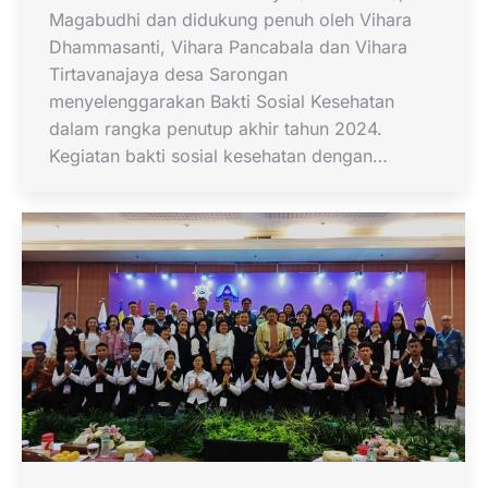
Magabudhi dan didukung penuh oleh Vihara
Dhammasanti, Vihara Pancabala dan Vihara
Tirtavanajaya desa Sarongan
menyelenggarakan Bakti Sosial Kesehatan
dalam rangka penutup akhir tahun 2024.
Kegiatan bakti sosial kesehatan dengan…