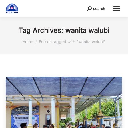
search
Search:
Tag Archives:
wanita walubi
You are here:
Home
Entries tagged with "wanita walubi"