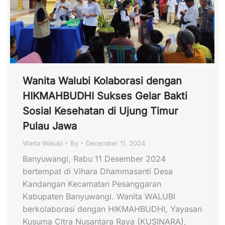
Wanita Walubi Kolaborasi dengan
HIKMAHBUDHI Sukses Gelar Bakti
Sosial Kesehatan di Ujung Timur
Pulau Jawa
Warta Walubi
By
December 11, 2024
Banyuwangi, Rabu 11 Desember 2024
bertempat di Vihara Dhammasanti Desa
Kandangan Kecamatan Pesanggaran
Kabupaten Banyuwangi. Wanita WALUBI
berkolaborasi dengan HIKMAHBUDHI, Yayasan
Kusuma Citra Nusantara Raya (KUSINARA),