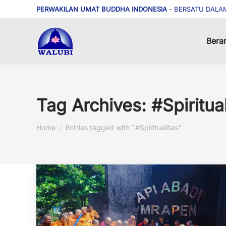
PERWAKILAN UMAT BUDDHA INDONESIA
- BERSATU DALA
Bera
Tag Archives:
#Spiritua
You are here:
Home
Entries tagged with "#Spiritualitas"