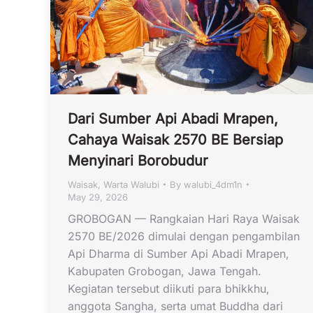
Dari Sumber Api Abadi Mrapen,
Cahaya Waisak 2570 BE Bersiap
Menyinari Borobudur
Waisak
,
Warta Walubi
By
walubi_4dm1n
May 29, 2026
GROBOGAN — Rangkaian Hari Raya Waisak
2570 BE/2026 dimulai dengan pengambilan
Api Dharma di Sumber Api Abadi Mrapen,
Kabupaten Grobogan, Jawa Tengah.
Kegiatan tersebut diikuti para bhikkhu,
anggota Sangha, serta umat Buddha dari