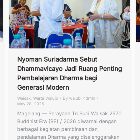
Nyoman Suriadarma Sebut
Dhammavicayo Jadi Ruang Penting
Pembelajaran Dharma bagi
Generasi Modern
Waisak
,
Warta Walubi
By
walubi_4dm1n
May 28, 2026
Magelang — Perayaan Tri Suci Waisak 2570
Buddhist Era (BE) / 2026 diwarnai dengan
berbagai kegiatan pembinaan dan
pendalaman Dharma yang diselenggarakan