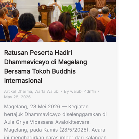
Ratusan Peserta Hadiri
Dhammavicayo di Magelang
Bersama Tokoh Buddhis
Internasional
Artikel Dharma
,
Warta Walubi
By
walubi_4dm1n
May 28, 2026
Magelang, 28 Mei 2026 — Kegiatan
bertajuk Dhammavicayo diselenggarakan di
Aula Griya Vipassana Avalokitesvara,
Magelang, pada Kamis (28/5/2026). Acara
ini menghadirkan narasumber dari kalangan