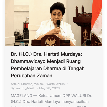
Dr. (H.C.) Drs. Hartati Murdaya:
Dhammavicayo Menjadi Ruang
Pembelajaran Dharma di Tengah
Perubahan Zaman
Artikel Dharma
,
Waisak
,
Warta Walubi
By
walubi_4dm1n
May 28, 2026
MAGELANG — Ketua Umum DPP WALUBI Dr.
(H.C.) Drs. Hartati Murdaya menyampaikan