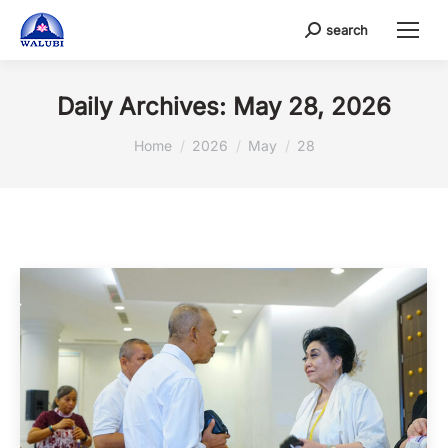
search
Search:
Daily Archives:
May 28, 2026
You are here:
Home
2026
May
28