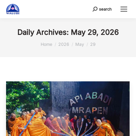
search
Search:
Daily Archives:
May 29, 2026
You are here:
Home
2026
May
29