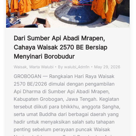
Dari Sumber Api Abadi Mrapen,
Cahaya Waisak 2570 BE Bersiap
Menyinari Borobudur
Waisak
,
Warta Walubi
By
walubi_4dm1n
May 29, 2026
GROBOGAN — Rangkaian Hari Raya Waisak
2570 BE/2026 dimulai dengan pengambilan
Api Dharma di Sumber Api Abadi Mrapen,
Kabupaten Grobogan, Jawa Tengah. Kegiatan
tersebut diikuti para bhikkhu, anggota Sangha,
serta umat Buddha dari berbagai daerah yang
hadir untuk menyaksikan salah satu tahapan
penting sebelum perayaan puncak Waisak