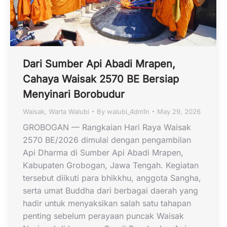
Dari Sumber Api Abadi Mrapen,
Cahaya Waisak 2570 BE Bersiap
Menyinari Borobudur
Waisak
,
Warta Walubi
By
walubi_4dm1n
May 29, 2026
GROBOGAN — Rangkaian Hari Raya Waisak
2570 BE/2026 dimulai dengan pengambilan
Api Dharma di Sumber Api Abadi Mrapen,
Kabupaten Grobogan, Jawa Tengah. Kegiatan
tersebut diikuti para bhikkhu, anggota Sangha,
serta umat Buddha dari berbagai daerah yang
hadir untuk menyaksikan salah satu tahapan
penting sebelum perayaan puncak Waisak