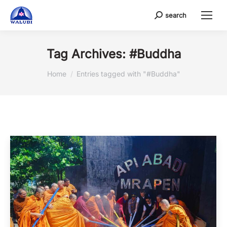
search
Search:
Tag Archives:
#Buddha
You are here:
Home
Entries tagged with "#Buddha"