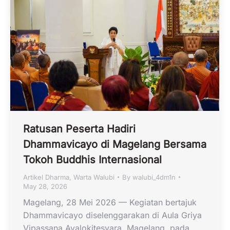
Ratusan Peserta Hadiri
Dhammavicayo di Magelang Bersama
Tokoh Buddhis Internasional
Artikel Dharma
,
Warta Walubi
By
walubi_4dm1n
May 28, 2026
Magelang, 28 Mei 2026 — Kegiatan bertajuk
Dhammavicayo diselenggarakan di Aula Griya
Vipassana Avalokitesvara, Magelang, pada