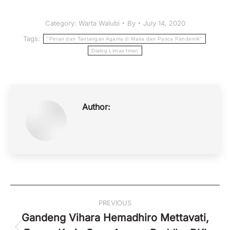
Category:
Warta Walubi
By
July 14, 2020
Tags:
"Peran dan Tantangan Agama di Masa dan Pasca Pandemik"
Dialog Lintas Iman
Author:
Post
PREVIOUS
navigation
Gandeng Vihara Hemadhiro Mettavati,