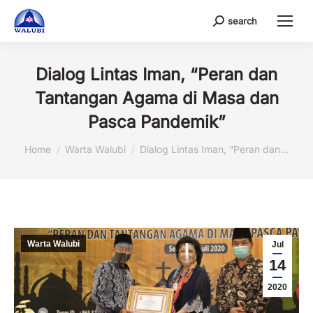
search
Search:
Dialog Lintas Iman, “Peran dan
Tantangan Agama di Masa dan
Pasca Pandemik”
You are here:
Home
Warta Walubi
Dialog Lintas Iman, “Peran dan…
Warta Walubi
Jul
14
2020