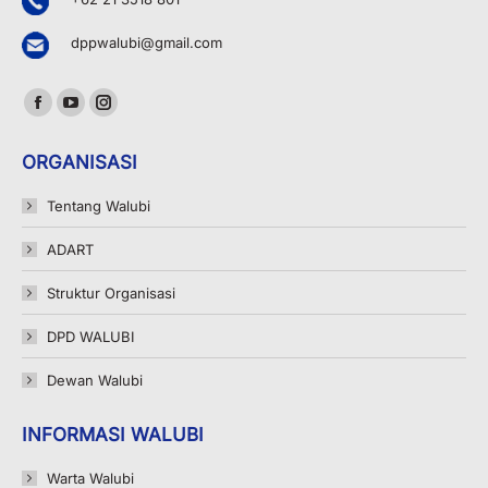
dppwalubi@gmail.com
Find us on:
Facebook
YouTube
Instagram
page
page
page
ORGANISASI
opens
opens
opens
in
in
in
Tentang Walubi
new
new
new
ADART
window
window
window
Struktur Organisasi
DPD WALUBI
Dewan Walubi
INFORMASI WALUBI
Warta Walubi