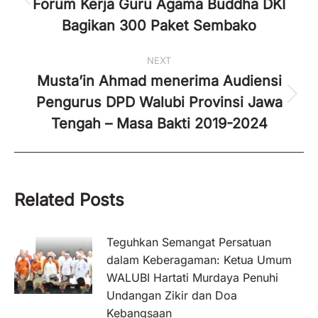
Forum Kerja Guru Agama Buddha DKI
Previous
post:
Bagikan 300 Paket Sembako
NEXT
Musta’in Ahmad menerima Audiensi
Pengurus DPD Walubi Provinsi Jawa
Next
post:
Tengah – Masa Bakti 2019-2024
Related Posts
Teguhkan Semangat Persatuan
dalam Keberagaman: Ketua Umum
WALUBI Hartati Murdaya Penuhi
Undangan Zikir dan Doa
Kebangsaan