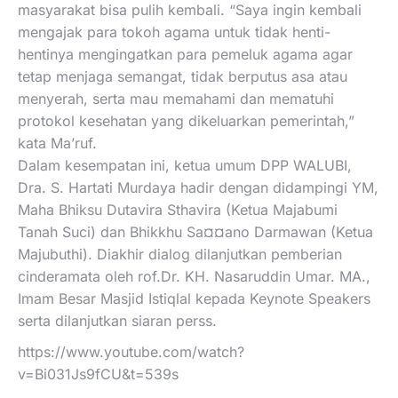
masyarakat bisa pulih kembali. “Saya ingin kembali
mengajak para tokoh agama untuk tidak henti-
hentinya mengingatkan para pemeluk agama agar
tetap menjaga semangat, tidak berputus asa atau
menyerah, serta mau memahami dan mematuhi
protokol kesehatan yang dikeluarkan pemerintah,”
kata Ma’ruf.
Dalam kesempatan ini, ketua umum DPP WALUBI,
Dra. S. Hartati Murdaya hadir dengan didampingi YM,
Maha Bhiksu Dutavira Sthavira (Ketua Majabumi
Tanah Suci) dan Bhikkhu Sa¤¤ano Darmawan (Ketua
Majubuthi). Diakhir dialog dilanjutkan pemberian
cinderamata oleh rof.Dr. KH. Nasaruddin Umar. MA.,
Imam Besar Masjid Istiqlal kepada Keynote Speakers
serta dilanjutkan siaran perss.
https://www.youtube.com/watch?
v=Bi031Js9fCU&t=539s