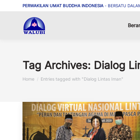
PERWAKILAN UMAT BUDDHA INDONESIA
- BERSATU DALA
Bera
Tag Archives:
Dialog Li
You are here:
Home
Entries tagged with "Dialog Lintas Iman"