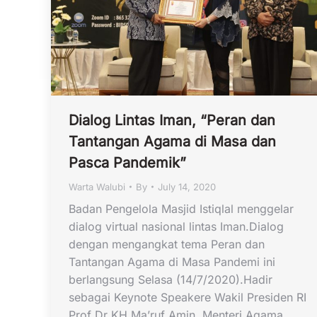
Dialog Lintas Iman, “Peran dan
Tantangan Agama di Masa dan
Pasca Pandemik”
Warta Walubi
By
July 14, 2020
Badan Pengelola Masjid Istiqlal menggelar
dialog virtual nasional lintas Iman.Dialog
dengan mengangkat tema Peran dan
Tantangan Agama di Masa Pandemi ini
berlangsung Selasa (14/7/2020).Hadir
sebagai Keynote Speakere Wakil Presiden RI
Prof Dr KH Ma’ruf Amin, Menteri Agama