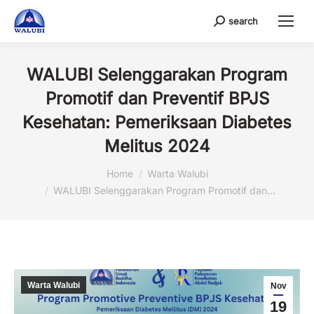
search
Search:
WALUBI Selenggarakan Program
Promotif dan Preventif BPJS
Kesehatan: Pemeriksaan Diabetes
Melitus 2024
You are here:
Home
Warta Walubi
WALUBI Selenggarakan Program Promotif dan…
Warta Walubi
Nov
19