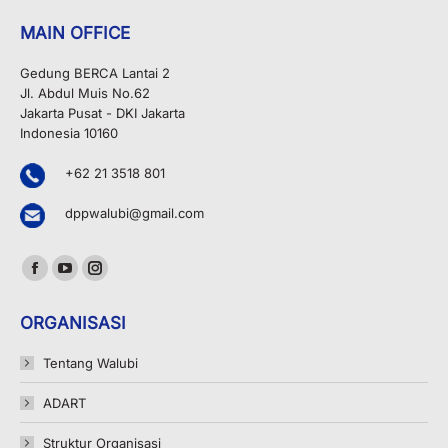
MAIN OFFICE
Gedung BERCA Lantai 2
Jl. Abdul Muis No.62
Jakarta Pusat - DKI Jakarta
Indonesia 10160
+62 21 3518 801
dppwalubi@gmail.com
Find us on:
Facebook
YouTube
Instagram
page
page
page
ORGANISASI
opens
opens
opens
in
in
in
Tentang Walubi
new
new
new
ADART
window
window
window
Struktur Organisasi