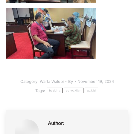
Category:
Warta Walubi
By
November 19, 2024
Tags:
buddha
perwakilan
walubi
Author: