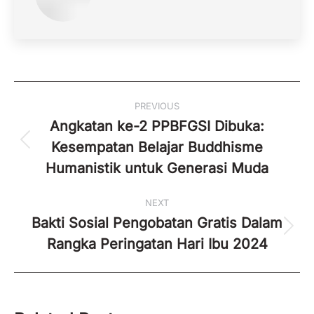
Post
PREVIOUS
navigation
Angkatan ke-2 PPBFGSI Dibuka:
Kesempatan Belajar Buddhisme
Previous
post:
Humanistik untuk Generasi Muda
NEXT
Bakti Sosial Pengobatan Gratis Dalam
Next
Rangka Peringatan Hari Ibu 2024
post: