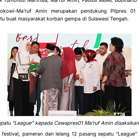
x Tumondo Martrisia, Ma’ruf Amin, Paulus MBMI, Budiharto
okowi-Ma’ruf Amin merupakan pendukung Pilpres 01 ya
tu buat masyarakat korban gempa di Sulawesi Tengah.
sepatu “League” kepada Cawapres01 Ma’ruf Amin disaksika
festival, pameran dan lelang 12 pasang sepatu “League”