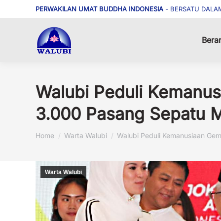
PERWAKILAN UMAT BUDDHA INDONESIA
- BERSATU DALA
Bera
Walubi Peduli Kemanu
3.000 Pasang Sepatu M
You are here:
Home
Warta Walubi
Walubi Peduli Kemanusiaan Ge
Warta Walubi