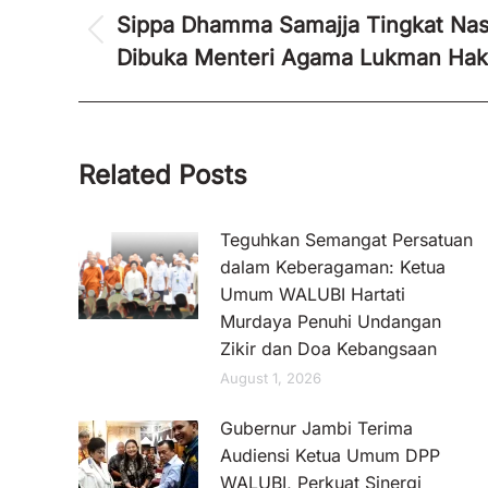
navigation
Sippa Dhamma Samajja Tingkat Nasi
Previous
Dibuka Menteri Agama Lukman Hak
post:
Related Posts
Teguhkan Semangat Persatuan
dalam Keberagaman: Ketua
Umum WALUBI Hartati
Murdaya Penuhi Undangan
Zikir dan Doa Kebangsaan
August 1, 2026
Gubernur Jambi Terima
Audiensi Ketua Umum DPP
WALUBI, Perkuat Sinergi