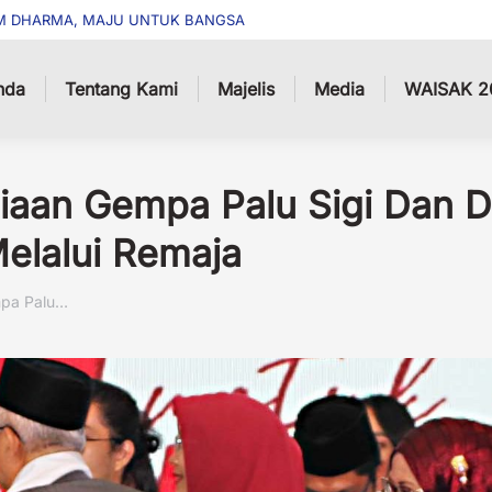
M DHARMA, MAJU UNTUK BANGSA
nda
Tentang Kami
Majelis
Media
WAISAK 2
siaan Gempa Palu Sigi Dan
elalui Remaja
mpa Palu…