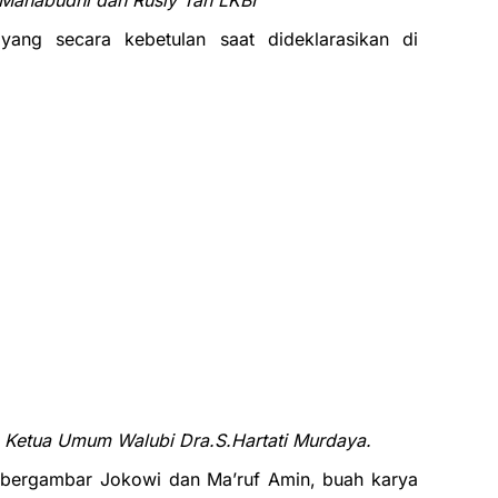
 Mahabudhi dan Rusly Tan LKBI
ng secara kebetulan saat dideklarasikan di
n Ketua Umum Walubi Dra.S.Hartati Murdaya.
 bergambar Jokowi dan Ma’ruf Amin, buah karya