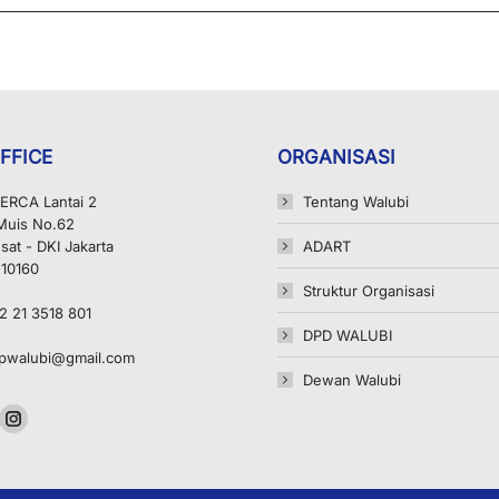
FFICE
ORGANISASI
ERCA Lantai 2
Tentang Walubi
 Muis No.62
sat - DKI Jakarta
ADART
 10160
Struktur Organisasi
2 21 3518 801
DPD WALUBI
pwalubi@gmail.com
Dewan Walubi
n:
ok
uTube
Instagram
ge
page
ens
opens