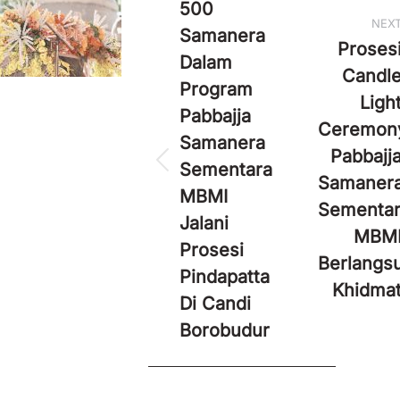
500
NEX
Samanera
Proses
Dalam
Candl
Program
Ligh
Pabbajja
Ceremon
Samanera
Pabbajj
Sementara
Previous
Next
Samaner
post:
post:
MBMI
Sementar
Jalani
MBM
Prosesi
Berlangs
Pindapatta
Khidma
Di Candi
Borobudur