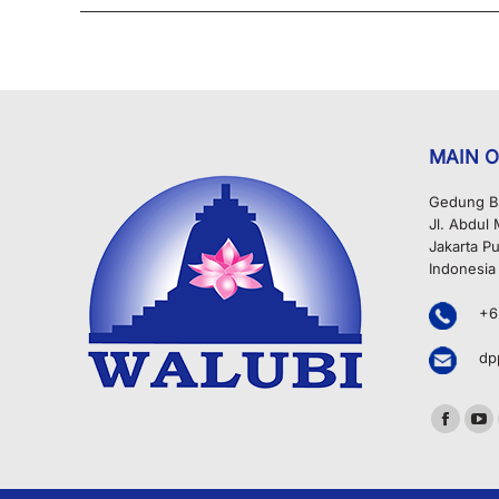
MAIN O
Gedung B
Jl. Abdul
Jakarta Pu
Indonesia
+6
dp
Find us o
Facebo
Yo
page
pa
opens
op