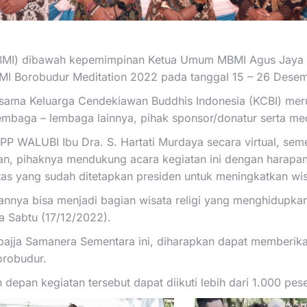
BMI) dibawah kepemimpinan Ketua Umum MBMI Agus Jaya da
I Borobudur Meditation 2022 pada tanggal 15 – 26 Dese
rsama Keluarga Cendekiawan Buddhis Indonesia (KCBI) me
mbaga – lembaga lainnya, pihak sponsor/donatur serta med
ALUBI Ibu Dra. S. Hartati Murdaya secara virtual, sement
, pihaknya mendukung acara kegiatan ini dengan harapan k
ritas yang sudah ditetapkan presiden untuk meningkatkan
nya bisa menjadi bagian wisata religi yang menghidupkan ke
a Sabtu (17/12/2022).
bbajja Samanera Sementara ini, diharapkan dapat memberik
robudur.
depan kegiatan tersebut dapat diikuti lebih dari 1.000 peser