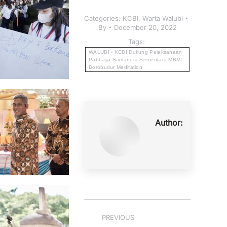
Categories:
KCBI
,
Warta Walubi
By
December 20, 2022
Tags:
WALUBI - KCBI Dukung Pelaksanaan
Pabbajja Samanera Sementara MBMI
Borobudur Meditation
Author:
PREVIOUS