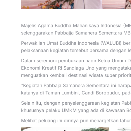
Majelis Agama Buddha Mahanikaya Indonesia (M
selenggarakan Pabbajja Samanera Sementara MBM
Perwakilan Umat Buddha Indonesia (WALUBI) be
pelaksanaan kegiatan tersebut bersama dengan le
Dalam seremoni pembukaan hadir Ketua Umum DPP W
Ekonomi Kreatif RI Sandiaga Uno yang mengatakan
menguatkan kembali destinasi wisata super prio
“Kegiatan Pabbaja Samanera Sementara ini harapan
katanya di Taman Lumbini, Candi Borobudur, pad
Selain itu, dengan penyelenggaraan kegiatan Pa
khususnya pelaku UMKM yang ada di kawasan Bo
Melihat peluang ini dirinya pun menargetkan tahun 