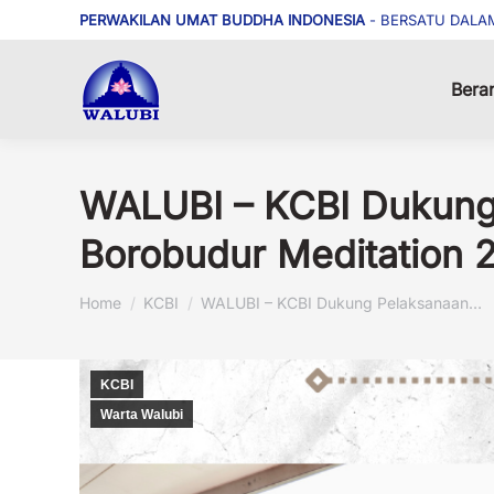
PERWAKILAN UMAT BUDDHA INDONESIA
- BERSATU DALA
Bera
WALUBI – KCBI Dukung
Borobudur Meditation 
You are here:
Home
KCBI
WALUBI – KCBI Dukung Pelaksanaan…
KCBI
Warta Walubi