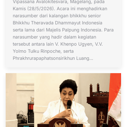
Vipassana Avalokitesvara, Magelang, pada
Kamis (28/5/2026). Acara ini menghadirkan
narasumber dari kalangan bhikkhu senior
Bhikkhu Theravada Dhammayut Indonesia
serta lama dari Majelis Palpung Indonesia. Para
narasumber yang hadir dalam kegiatan
tersebut antara lain V. Khenpo Ugyen, V.V.
Yolmo Tulku Rinpoche, serta
Phrakhrurapaphatsonsirikhun Luang…