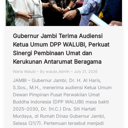
Gubernur Jambi Terima Audiensi
Ketua Umum DPP WALUBI, Perkuat
Sinergi Pembinaan Umat dan
Kerukunan Antarumat Beragama
Warta Walubi
By
walubi_4dm1n
July 21, 2026
JAMBI – Gubernur Jambi, Dr. H. Al Haris,
S.Sos., M.H., menerima audiensi Ketua Umum
Dewan Pimpinan Pusat Perwakilan Umat
Buddha Indonesia (DPP WALUBI) masa bakti
2025–2030, Dr. (H.C.) Dra. Siti Hartati
Murdaya, di Rumah Dinas Gubernur Jambi,
Selasa (21/7). Pertemuan tersebut menjadi