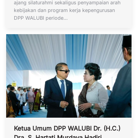
ajang silaturahmi sekaligus penyampaian arah
kebijakan dan program kerja kepengurusan
DPP WALUBI periode…
Ketua Umum DPP WALUBI Dr. (H.C.)
Dra. S. Hartati Murdaya Hadiri