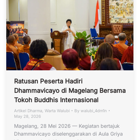
Ratusan Peserta Hadiri
Dhammavicayo di Magelang Bersama
Tokoh Buddhis Internasional
Artikel Dharma
,
Warta Walubi
By
walubi_4dm1n
May 28, 2026
Magelang, 28 Mei 2026 — Kegiatan bertajuk
Dhammavicayo diselenggarakan di Aula Griya