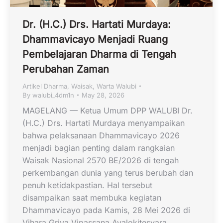
Dr. (H.C.) Drs. Hartati Murdaya:
Dhammavicayo Menjadi Ruang
Pembelajaran Dharma di Tengah
Perubahan Zaman
Artikel Dharma
,
Waisak
,
Warta Walubi
By
walubi_4dm1n
May 28, 2026
MAGELANG — Ketua Umum DPP WALUBI Dr.
(H.C.) Drs. Hartati Murdaya menyampaikan
bahwa pelaksanaan Dhammavicayo 2026
menjadi bagian penting dalam rangkaian
Waisak Nasional 2570 BE/2026 di tengah
perkembangan dunia yang terus berubah dan
penuh ketidakpastian. Hal tersebut
disampaikan saat membuka kegiatan
Dhammavicayo pada Kamis, 28 Mei 2026 di
Vihara Griya Vipassana Avalokitesvara,