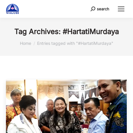
search
Search:
Tag Archives:
#HartatiMurdaya
You are here:
Home
Entries tagged with "#HartatiMurdaya"