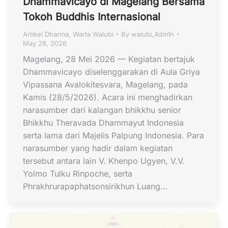
Dhammavicayo di Magelang Bersama
Tokoh Buddhis Internasional
Artikel Dharma
,
Warta Walubi
By
walubi_4dm1n
May 28, 2026
Magelang, 28 Mei 2026 — Kegiatan bertajuk
Dhammavicayo diselenggarakan di Aula Griya
Vipassana Avalokitesvara, Magelang, pada
Kamis (28/5/2026). Acara ini menghadirkan
narasumber dari kalangan bhikkhu senior
Bhikkhu Theravada Dhammayut Indonesia
serta lama dari Majelis Palpung Indonesia. Para
narasumber yang hadir dalam kegiatan
tersebut antara lain V. Khenpo Ugyen, V.V.
Yolmo Tulku Rinpoche, serta
Phrakhrurapaphatsonsirikhun Luang…