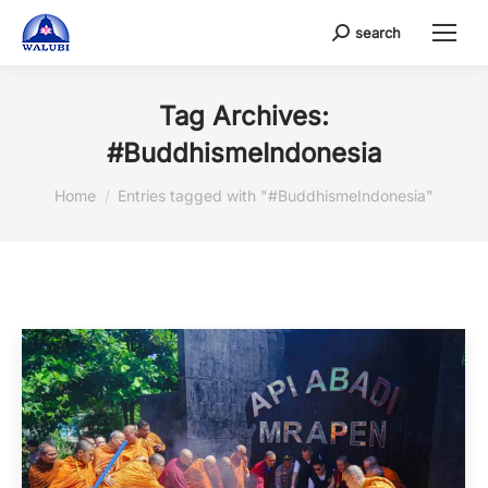
search
Search:
Tag Archives:
#BuddhismeIndonesia
You are here:
Home
Entries tagged with "#BuddhismeIndonesia"