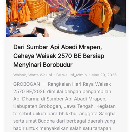
Dari Sumber Api Abadi Mrapen,
Cahaya Waisak 2570 BE Bersiap
Menyinari Borobudur
Waisak
,
Warta Walubi
By
walubi_4dm1n
May 29, 2026
GROBOGAN — Rangkaian Hari Raya Waisak
2570 BE/2026 dimulai dengan pengambilan
Api Dharma di Sumber Api Abadi Mrapen,
Kabupaten Grobogan, Jawa Tengah. Kegiatan
tersebut diikuti para bhikkhu, anggota Sangha,
serta umat Buddha dari berbagai daerah yang
hadir untuk menyaksikan salah satu tahapan