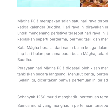
Māgha Pūjā merupakan salah satu hari raya terpe
ketiga kalender Buddha. Hari raya ini dirayaka
untuk mengenang peristiwa tersebut hari raya ini 
kebajikan seperti berderma, bermeditasi, dan 
Kata Māgha berasal dari nama bulan ketiga dalam
tiap hari bulan purnama pada bulan Māgha, tetapi
Buddha.
Perayaan hari Māgha Pūjā didasari oleh kisah me
tahbiskan secara langsung. Menurut cerita, perte
Selain itu, diceritakan bahwa pertemuan ini terja
Sebanyak 1250 murid menghadiri pertemuan terse
Semua murid yang menghadiri pertemuan tersebut