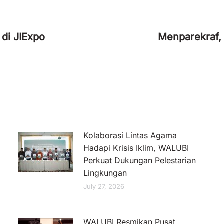
di JIExpo
Menparekraf,
Next
post:
Kolaborasi Lintas Agama
Hadapi Krisis Iklim, WALUBI
Perkuat Dukungan Pelestarian
Lingkungan
July 27, 2026
WALUBI Resmikan Pusat