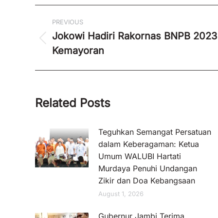
Post
PREVIOUS
navigation
Jokowi Hadiri Rakornas BNPB 2023 
Previous
Kemayoran
post:
Related Posts
Teguhkan Semangat Persatuan
dalam Keberagaman: Ketua
Umum WALUBI Hartati
Murdaya Penuhi Undangan
Zikir dan Doa Kebangsaan
August 1, 2026
Gubernur Jambi Terima