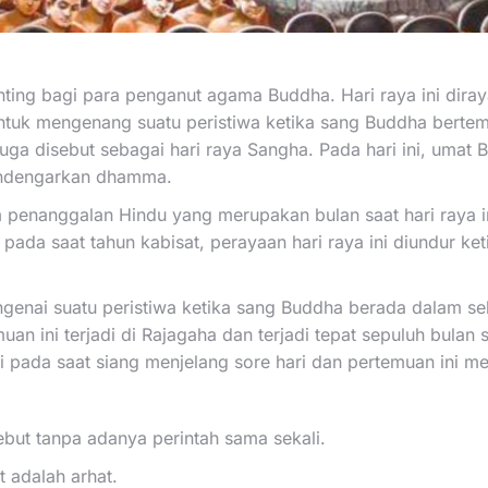
nting bagi para penganut agama Buddha. Hari raya ini diray
n untuk mengenang suatu peristiwa ketika sang Buddha ber
juga disebut sebagai hari raya Sangha. Pada hari ini, umat
mendengarkan dhamma.
 penanggalan Hindu yang merupakan bulan saat hari raya in
 pada saat tahun kabisat, perayaan hari raya ini diundur 
ngenai suatu peristiwa ketika sang Buddha berada dalam s
muan ini terjadi di Rajagaha dan terjadi tepat sepuluh bul
di pada saat siang menjelang sore hari dan pertemuan ini mem
but tanpa adanya perintah sama sekali.
 adalah arhat.