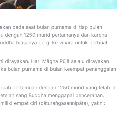
akan pada saat bulan purnama di tiap bulan
temu dengan 1250 murid pertamanya dan karena
 Buddha biasanya pergi ke vihara untuk berbuat
i dirayakan. Hari Māgha Pūjā selalu dirayakan
ketika bulan purnama di bulan keempat penanggalan
ebuah pertemuan dengan 1250 murid yang telah ia
an setelah sang Buddha menggapai pencerahan.
iliki empat ciri (cāturaṅgasannipāta), yakni: