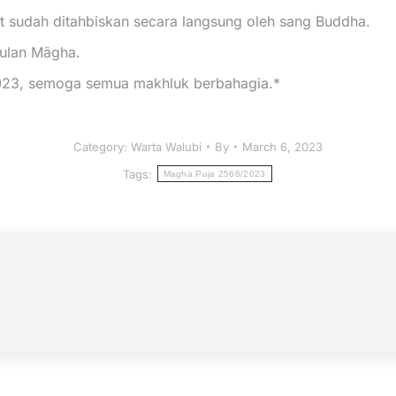
 sudah ditahbiskan secara langsung oleh sang Buddha.
bulan Māgha.
023, semoga semua makhluk berbahagia.*
Category:
Warta Walubi
By
March 6, 2023
Tags:
Magha Puja 2566/2023