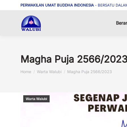
PERWAKILAN UMAT BUDDHA INDONESIA
- BERSATU DALA
Bera
Magha Puja 2566/202
You are here:
Home
Warta Walubi
Magha Puja 2566/2023
Warta Walubi