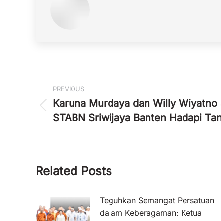
Post
PREVIOUS
navigation
Karuna Murdaya dan Willy Wiyatno
Previous
STABN Sriwijaya Banten Hadapi Tan
post:
Related Posts
Teguhkan Semangat Persatuan
dalam Keberagaman: Ketua