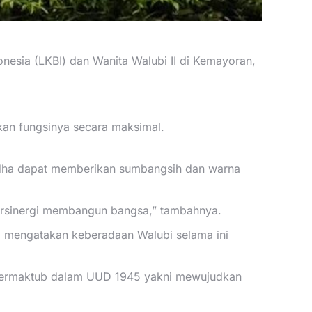
sia (LKBI) dan Wanita Walubi II di Kemayoran,
kan fungsinya secara maksimal.
ddha dapat memberikan sumbangsih dan warna
bersinergi membangun bangsa,” tambahnya.
 mengatakan keberadaan Walubi selama ini
g termaktub dalam UUD 1945 yakni mewujudkan