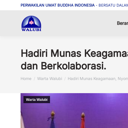
PERWAKILAN UMAT BUDDHA INDONESIA
- BERSATU DALA
Bera
Hadiri Munas Keagamaa
dan Berkolaborasi.
You are here:
Home
Warta Walubi
Hadiri Munas Keagamaan, Nyom
Warta Walubi