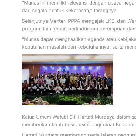
“Munas ini memiliki relevansi dengan upaya neg
dari segala bentuk kekerasan,” terangnya.
Selanjutnya Menteri PPPA mengajak LKBI dan Wan
program lain terkait perlindungan perempuan dan
“Munas dapat menghasilkan agenda atau kebija
kebutuhan masalah dan kebutuhannya, serta mend
Ketua Umum Walubi Siti Hartati Murdaya dalam s
memberikan kontribusi positif bagi umat Buddha.
Hartati Murdaya mendorong pada jajaran pengur