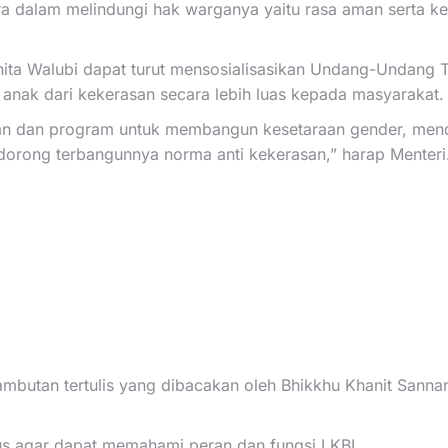
ara dalam melindungi hak warganya yaitu rasa aman serta 
ita Walubi dapat turut mensosialisasikan Undang-Undang 
 anak dari kekerasan secara lebih luas kepada masyarakat.
kan dan program untuk membangun kesetaraan gender, me
orong terbangunnya norma anti kekerasan,” harap Menteri
ambutan tertulis yang dibacakan oleh Bhikkhu Khanit Sann
us agar dapat memahami peran dan fungsi LKBI.