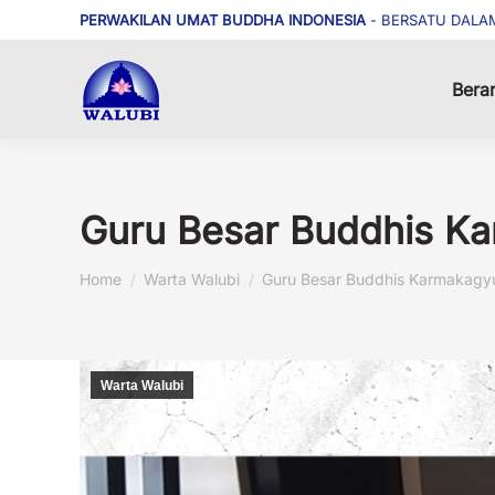
PERWAKILAN UMAT BUDDHA INDONESIA
- BERSATU DALA
Bera
Guru Besar Buddhis Kar
You are here:
Home
Warta Walubi
Guru Besar Buddhis Karmakagy
Warta Walubi