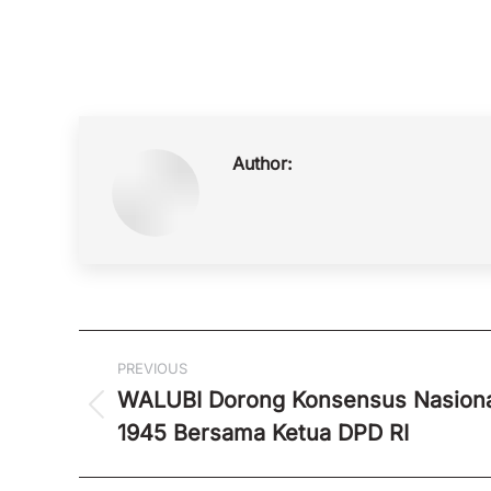
Author:
Post
PREVIOUS
navigation
WALUBI Dorong Konsensus Nasiona
Previous
1945 Bersama Ketua DPD RI
post: