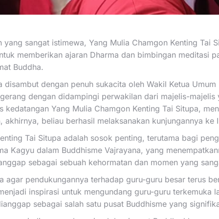
yang sangat istimewa, Yang Mulia Chamgon Kenting Tai Sit
 untuk memberikan ajaran Dharma dan bimbingan meditasi p
mat Buddha.
a disambut dengan penuh sukacita oleh Wakil Ketua Umum 
gerang dengan didampingi perwakilan dari majelis-majeli
as kedatangan Yang Mulia Chamgon Kenting Tai Situpa, me
n, akhirnya, beliau berhasil melaksanakan kunjungannya ke 
ting Tai Situpa adalah sosok penting, terutama bagi peng
arma Kagyu dalam Buddhisme Vajrayana, yang menempatkanny
 dianggap sebagai sebuah kehormatan dan momen yang sangat
gar pendukungannya terhadap guru-guru besar terus berlan
menjadi inspirasi untuk mengundang guru-guru terkemuka la
ianggap sebagai salah satu pusat Buddhisme yang signifikan