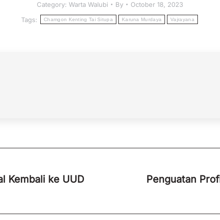
Category:
Warta Walubi
By
October 18, 2023
Tags:
Chamgon Kenting Tai Situpa
Karuna Murdaya
Vajrayana
l Kembali ke UUD
Penguatan Profi
Next
post: