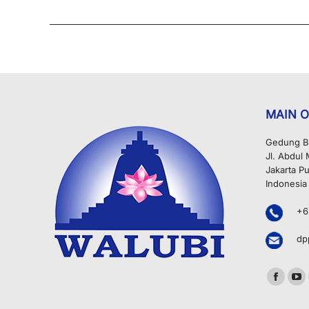
MAIN O
Gedung B
Jl. Abdul
Jakarta Pu
Indonesia
+6
dp
Find us o
Facebo
Yo
page
pa