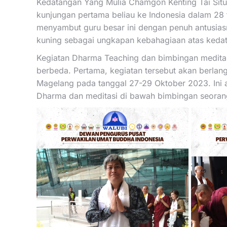
Kedatangan Yang Mulia Chamgon Kenting Tai Situ
kunjungan pertama beliau ke Indonesia dalam 28
menyambut guru besar ini dengan penuh antusia
kuning sebagai ungkapan kebahagiaan atas kedat
Kegiatan Dharma Teaching dan bimbingan meditas
berbeda. Pertama, kegiatan tersebut akan berlan
Magelang pada tanggal 27-29 Oktober 2023. In
Dharma dan meditasi di bawah bimbingan seorang