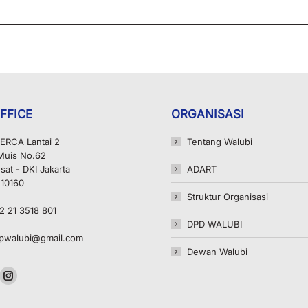
FFICE
ORGANISASI
ERCA Lantai 2
Tentang Walubi
 Muis No.62
sat - DKI Jakarta
ADART
 10160
Struktur Organisasi
2 21 3518 801
DPD WALUBI
pwalubi@gmail.com
Dewan Walubi
n:
ok
uTube
Instagram
ge
page