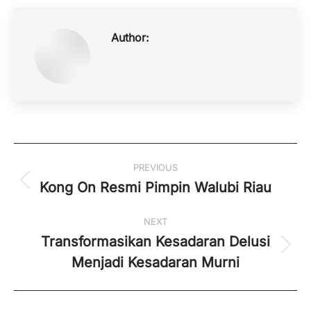
Author:
Post
PREVIOUS
navigation
Kong On Resmi Pimpin Walubi Riau
Previous
post:
NEXT
Transformasikan Kesadaran Delusi
Next
Menjadi Kesadaran Murni
post: