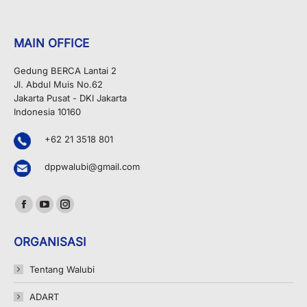
MAIN OFFICE
Gedung BERCA Lantai 2
Jl. Abdul Muis No.62
Jakarta Pusat - DKI Jakarta
Indonesia 10160
+62 21 3518 801
dppwalubi@gmail.com
Find us on:
Facebook
YouTube
Instagram
page
page
page
ORGANISASI
opens
opens
opens
in
in
in
Tentang Walubi
new
new
new
ADART
window
window
window