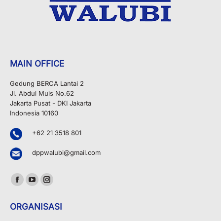
MAIN OFFICE
Gedung BERCA Lantai 2
Jl. Abdul Muis No.62
Jakarta Pusat - DKI Jakarta
Indonesia 10160
+62 21 3518 801
dppwalubi@gmail.com
Find us on:
Facebook
YouTube
Instagram
page
page
page
ORGANISASI
opens
opens
opens