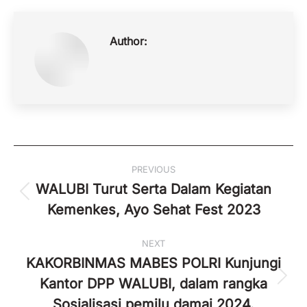
Author:
Post
PREVIOUS
navigation
WALUBI Turut Serta Dalam Kegiatan
Previous
Kemenkes, Ayo Sehat Fest 2023
post:
NEXT
KAKORBINMAS MABES POLRI Kunjungi
Kantor DPP WALUBI, dalam rangka
Next
post:
Sosialisasi pemilu damai 2024.