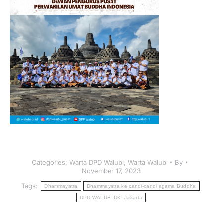
Categories:
Warta DPD Walubi
,
Warta Walubi
By
November 17, 2023
Tags:
Dhammayatra
Dhammayatra ke candi-candi agama Buddha
DPD WALUBI DKI Jakarta