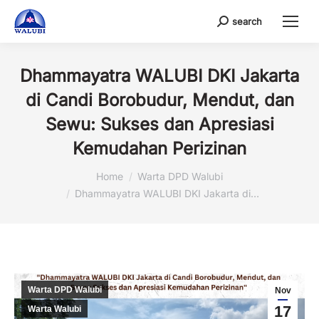
search
Search:
Dhammayatra WALUBI DKI Jakarta
di Candi Borobudur, Mendut, dan
Sewu: Sukses dan Apresiasi
Kemudahan Perizinan
You are here:
Home
Warta DPD Walubi
Dhammayatra WALUBI DKI Jakarta di…
Warta DPD Walubi
Nov
17
Warta Walubi