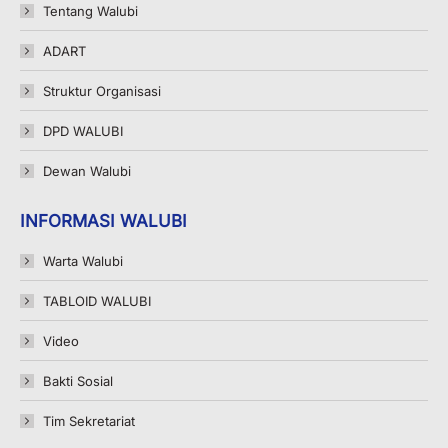
in
in
in
Tentang Walubi
new
new
new
ADART
window
window
window
Struktur Organisasi
DPD WALUBI
Dewan Walubi
INFORMASI WALUBI
Warta Walubi
TABLOID WALUBI
Video
Bakti Sosial
Tim Sekretariat