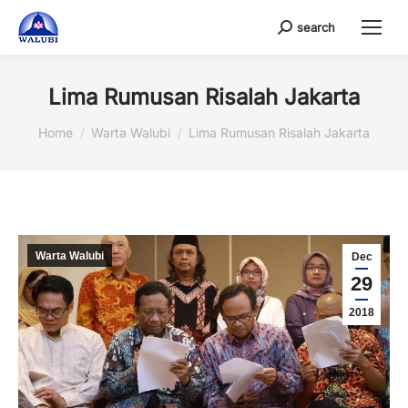
search
Search:
Lima Rumusan Risalah Jakarta
You are here:
Home
Warta Walubi
Lima Rumusan Risalah Jakarta
Warta Walubi
Dec
29
2018