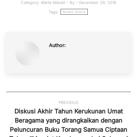
Category:
Warta Walubi
By
December 29, 2018
Tags:
Risalah Jakarta
Author:
Post
PREVIOUS
navigation
Diskusi Akhir Tahun Kerukunan Umat
Beragama yang dirangkaikan dengan
Peluncuran Buku Torang Samua Ciptaan
Previous