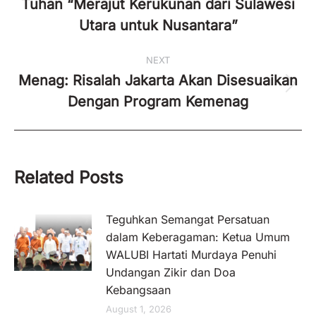
post:
Tuhan “Merajut Kerukunan dari Sulawesi
Utara untuk Nusantara”
NEXT
Menag: Risalah Jakarta Akan Disesuaikan
Next
Dengan Program Kemenag
post:
Related Posts
Teguhkan Semangat Persatuan
dalam Keberagaman: Ketua Umum
WALUBI Hartati Murdaya Penuhi
Undangan Zikir dan Doa
Kebangsaan
August 1, 2026