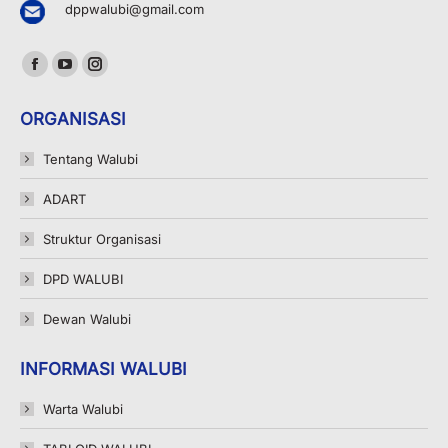
dppwalubi@gmail.com
Find us on:
Facebook
YouTube
Instagram
page
page
page
ORGANISASI
opens
opens
opens
in
in
in
Tentang Walubi
new
new
new
ADART
window
window
window
Struktur Organisasi
DPD WALUBI
Dewan Walubi
INFORMASI WALUBI
Warta Walubi