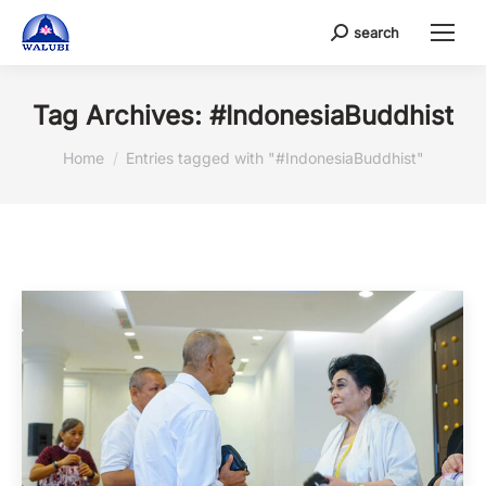
search
Search:
Tag Archives:
#IndonesiaBuddhist
You are here:
Home
Entries tagged with "#IndonesiaBuddhist"