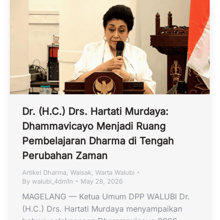
Dr. (H.C.) Drs. Hartati Murdaya:
Dhammavicayo Menjadi Ruang
Pembelajaran Dharma di Tengah
Perubahan Zaman
Artikel Dharma
,
Waisak
,
Warta Walubi
By
walubi_4dm1n
May 28, 2026
MAGELANG — Ketua Umum DPP WALUBI Dr.
(H.C.) Drs. Hartati Murdaya menyampaikan