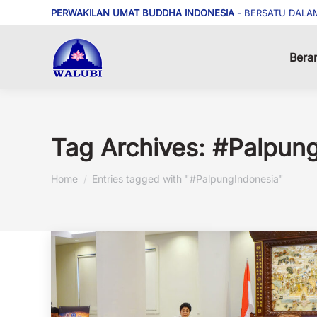
PERWAKILAN UMAT BUDDHA INDONESIA
- BERSATU DALA
Bera
Tag Archives:
#Palpung
You are here:
Home
Entries tagged with "#PalpungIndonesia"