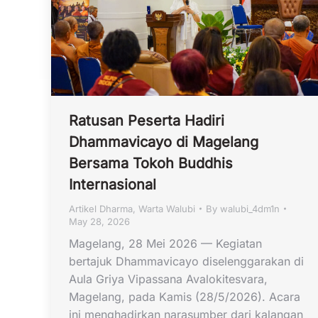
Ratusan Peserta Hadiri
Dhammavicayo di Magelang
Bersama Tokoh Buddhis
Internasional
Artikel Dharma
,
Warta Walubi
By
walubi_4dm1n
May 28, 2026
Magelang, 28 Mei 2026 — Kegiatan
bertajuk Dhammavicayo diselenggarakan di
Aula Griya Vipassana Avalokitesvara,
Magelang, pada Kamis (28/5/2026). Acara
ini menghadirkan narasumber dari kalangan