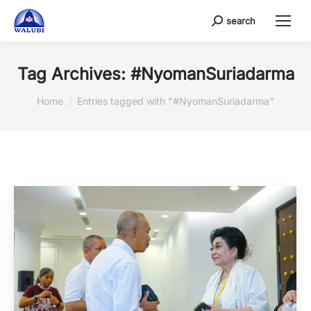
search
Search:
Tag Archives:
#NyomanSuriadarma
You are here:
Home
Entries tagged with "#NyomanSuriadarma"