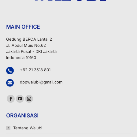
MAIN OFFICE
Gedung BERCA Lantai 2
Jl. Abdul Muis No.62
Jakarta Pusat - DKI Jakarta
Indonesia 10160
+62 21 3518 801
dppwalubi@gmail.com
Find us on:
Facebook
YouTube
Instagram
page
page
page
ORGANISASI
opens
opens
opens
in
in
in
Tentang Walubi
new
new
new