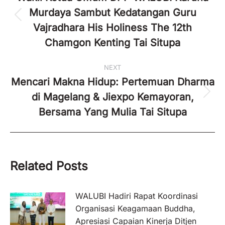
Murdaya Sambut Kedatangan Guru
Previous
Vajradhara His Holiness The 12th
post:
Chamgon Kenting Tai Situpa
NEXT
Mencari Makna Hidup: Pertemuan Dharma
di Magelang & Jiexpo Kemayoran,
Next
post:
Bersama Yang Mulia Tai Situpa
Related Posts
WALUBI Hadiri Rapat Koordinasi
Organisasi Keagamaan Buddha,
Apresiasi Capaian Kinerja Ditjen