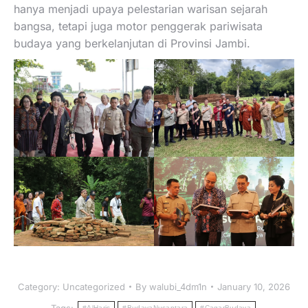
hanya menjadi upaya pelestarian warisan sejarah
bangsa, tetapi juga motor penggerak pariwisata
budaya yang berkelanjutan di Provinsi Jambi.
Category:
Uncategorized
By
walubi_4dm1n
January 10, 2026
Tags:
#AlHaris
#BudayaNusantara
#CagarBudaya