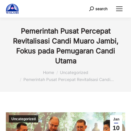
search
Search:
Pemerintah Pusat Percepat
Revitalisasi Candi Muaro Jambi,
Fokus pada Pemugaran Candi
Utama
You are here:
Home
Uncategorized
Pemerintah Pusat Percepat Revitalisasi Candi…
Uncategorized
Jan
10