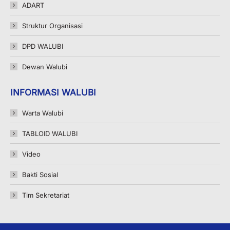
ADART
window
window
window
Struktur Organisasi
DPD WALUBI
Dewan Walubi
INFORMASI WALUBI
Warta Walubi
TABLOID WALUBI
Video
Bakti Sosial
Tim Sekretariat