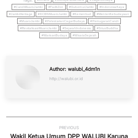
#CandiMuaroJambi
#FadliZon
#GubernurJambi
#IndonesiaKaya
#JambiHeritage
#KCBNMuaroJambi
#Kemenbud
#MenteriKebudayaan
#MuaroJambi
#PelestarianCagarBudaya
#PemugaranCandi
#RevitalisasiMuaroJambi
#SejarahIndonesia
#SitusBuddha
#WarisanBudaya
#WisataSejarah
Author:
walubi_4dm1n
http://walubi.or.id
Post
PREVIOUS
navigation
Wakil Ketua Umum DPP WALUBI Karuna