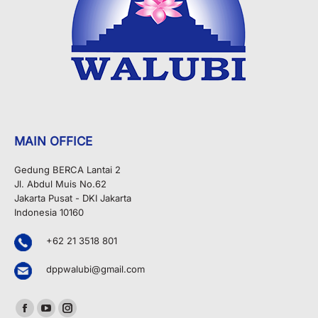
MAIN OFFICE
Gedung BERCA Lantai 2
Jl. Abdul Muis No.62
Jakarta Pusat - DKI Jakarta
Indonesia 10160
+62 21 3518 801
dppwalubi@gmail.com
Find us on:
Facebook
YouTube
Instagram