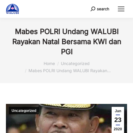
search
Search:
Mabes POLRI Undang WALUBI
Rayakan Natal Bersama KWI dan
PGI
You are here:
Home
Uncategorized
Mabes POLRI Undang WALUBI Rayakan…
Uncategorized
Jan
23
2020