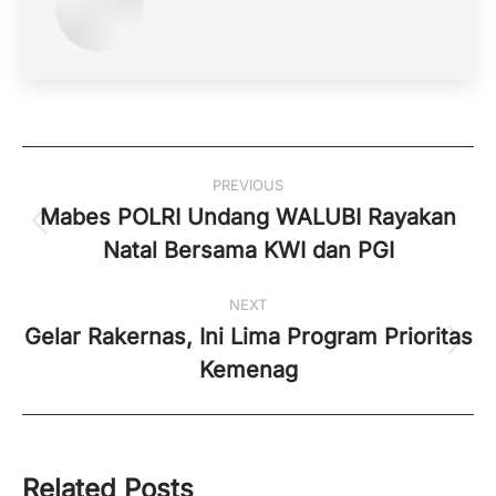
Post
PREVIOUS
navigation
Mabes POLRI Undang WALUBI Rayakan
Previous
Natal Bersama KWI dan PGI
post:
NEXT
Gelar Rakernas, Ini Lima Program Prioritas
Next
Kemenag
post:
Related Posts