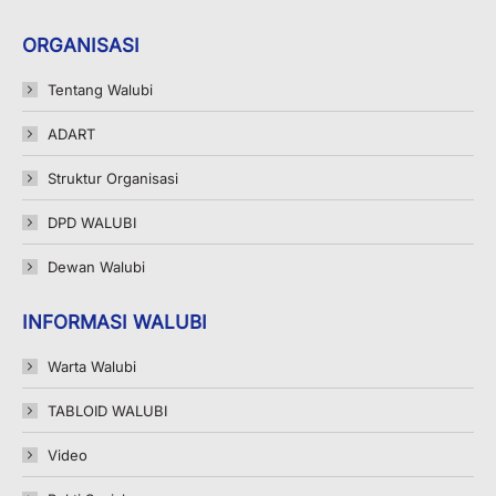
page
page
page
ORGANISASI
opens
opens
opens
in
in
in
Tentang Walubi
new
new
new
ADART
window
window
window
Struktur Organisasi
DPD WALUBI
Dewan Walubi
INFORMASI WALUBI
Warta Walubi
TABLOID WALUBI
Video