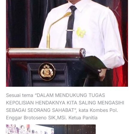
Sesuai tema “DALAM MENDUKUNG TUGAS
KEPOLISIAN HENDAKNYA KITA SALING MENGASIHI
SEBAGAI SEORANG SAHABAT”, kata Kombes Pol.
Enggar Brotoseno SIK,MSi. Ketua Panitia