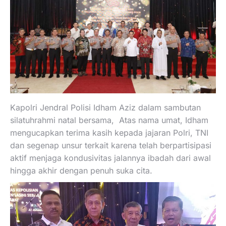
Kapolri Jendral Polisi Idham Aziz dalam sambutan
silatuhrahmi natal bersama, Atas nama umat, Idham
mengucapkan terima kasih kepada jajaran Polri, TNI
dan segenap unsur terkait karena telah berpartisipasi
aktif menjaga kondusivitas jalannya ibadah dari awal
hingga akhir dengan penuh suka cita.