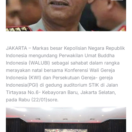
JAKARTA – Markas besar Kepolisian Negara Republik
Indonesia mengundang Perwakilan Umat Buddha
Indonesia (WALUBI) sebagai sahabat dalam rangka
merayakan natal bersama Konferensi Wali Gereja
Indonesia (KWI) dan Persekutuan Gereja- gereja
Indonesia(PGI) di gedung auditorium STIK di Jalan
Tirtayasa No.6- Kebayoran Baru, Jakarta Selatan,
pada Rabu (22/01)sore.