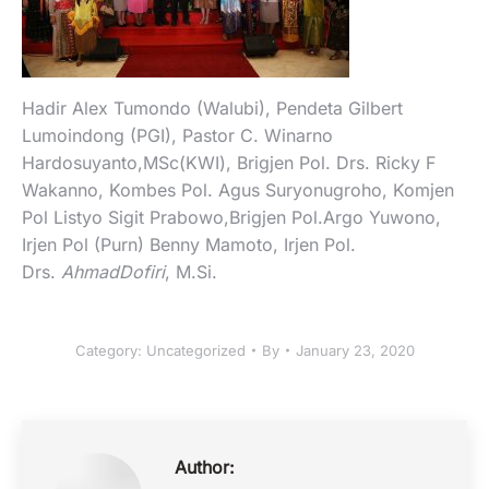
Hadir Alex Tumondo (Walubi), Pendeta Gilbert
Lumoindong (PGI), Pastor C. Winarno
Hardosuyanto,MSc(KWI), Brigjen Pol. Drs. Ricky F
Wakanno, Kombes Pol. Agus Suryonugroho, Komjen
Pol Listyo Sigit Prabowo,Brigjen Pol.Argo Yuwono,
Irjen Pol (Purn) Benny Mamoto, Irjen Pol.
Drs.
AhmadDofiri
, M.Si.
Category:
Uncategorized
By
January 23, 2020
Author: