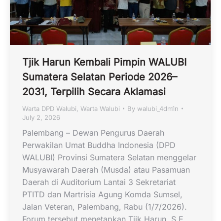
Tjik Harun Kembali Pimpin WALUBI
Sumatera Selatan Periode 2026–
2031, Terpilih Secara Aklamasi
Warta DPD Walubi
,
Warta Walubi
By
walubi_4dm1n
July 2, 2026
Palembang – Dewan Pengurus Daerah
Perwakilan Umat Buddha Indonesia (DPD
WALUBI) Provinsi Sumatera Selatan menggelar
Musyawarah Daerah (Musda) atau Pasamuan
Daerah di Auditorium Lantai 3 Sekretariat
PTITD dan Martrisia Agung Komda Sumsel,
Jalan Veteran, Palembang, Rabu (1/7/2026).
Forum tersebut menetapkan Tjik Harun, S.E.,