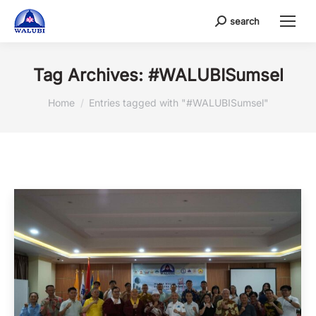
search
Search:
Tag Archives:
#WALUBISumsel
You are here:
Home
Entries tagged with "#WALUBISumsel"