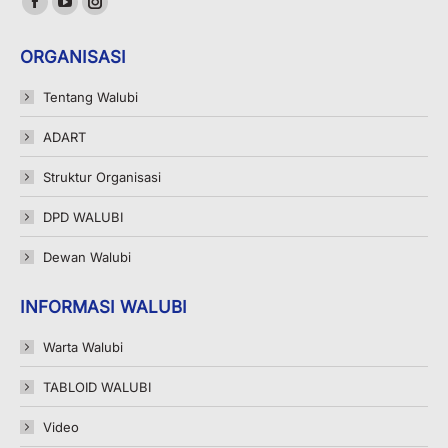
Facebook
YouTube
Instagram
page
page
page
ORGANISASI
opens
opens
opens
in
in
in
Tentang Walubi
new
new
new
ADART
window
window
window
Struktur Organisasi
DPD WALUBI
Dewan Walubi
INFORMASI WALUBI
Warta Walubi
TABLOID WALUBI
Video