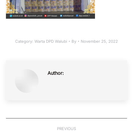
Category:
Warta DPD Walubi
By
November 25, 2022
Author:
Post
PREVIOUS