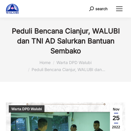
search
Search:
Peduli Bencana Cianjur, WALUBI
dan TNI AD Salurkan Bantuan
Sembako
You are here:
Home
Warta DPD Walubi
Peduli Bencana Cianjur, WALUBI dan…
Warta DPD Walubi
Nov
25
2022