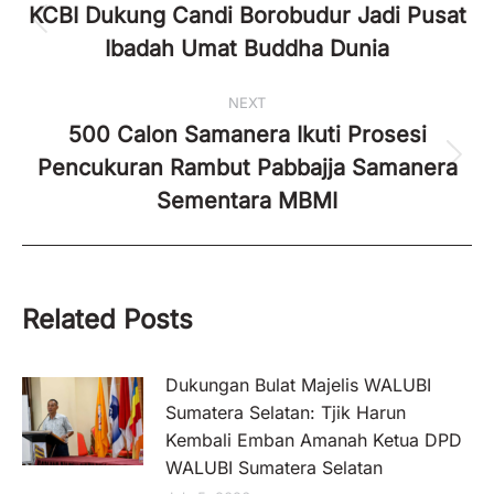
navigation
KCBI Dukung Candi Borobudur Jadi Pusat
Previous
Ibadah Umat Buddha Dunia
post:
NEXT
500 Calon Samanera Ikuti Prosesi
Pencukuran Rambut Pabbajja Samanera
Next
post:
Sementara MBMI
Related Posts
Dukungan Bulat Majelis WALUBI
Sumatera Selatan: Tjik Harun
Kembali Emban Amanah Ketua DPD
WALUBI Sumatera Selatan