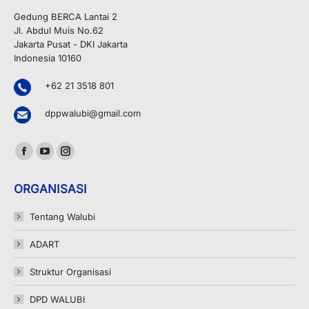
Gedung BERCA Lantai 2
Jl. Abdul Muis No.62
Jakarta Pusat - DKI Jakarta
Indonesia 10160
+62 21 3518 801
dppwalubi@gmail.com
Find us on:
Facebook
YouTube
Instagram
page
page
page
ORGANISASI
opens
opens
opens
in
in
in
Tentang Walubi
new
new
new
ADART
window
window
window
Struktur Organisasi
DPD WALUBI