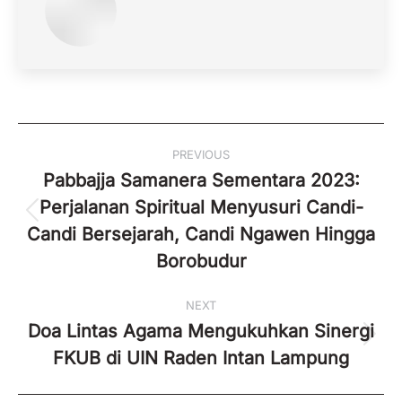
Post
PREVIOUS
navigation
Pabbajja Samanera Sementara 2023:
Perjalanan Spiritual Menyusuri Candi-
Previous
Candi Bersejarah, Candi Ngawen Hingga
post:
Borobudur
NEXT
Doa Lintas Agama Mengukuhkan Sinergi
Next
FKUB di UIN Raden Intan Lampung
post: