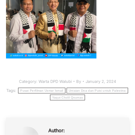
Category:
Warta DPD Walubi
By
January 2, 2024
Tags:
Pusat Perfilman Usmar Ismail
Untaian Doa dan Puisi untuk Palestina
Yaqut Cholil Qoumas
Author: