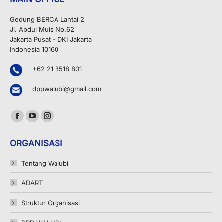
Gedung BERCA Lantai 2
Jl. Abdul Muis No.62
Jakarta Pusat - DKI Jakarta
Indonesia 10160
+62 21 3518 801
dppwalubi@gmail.com
Find us on:
Facebook
YouTube
Instagram
page
page
page
ORGANISASI
opens
opens
opens
in
in
in
Tentang Walubi
new
new
new
ADART
window
window
window
Struktur Organisasi