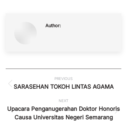
Author:
Post
PREVIOUS
navigation
SARASEHAN TOKOH LINTAS AGAMA
Previous
post:
NEXT
Upacara Penganugerahan Doktor Honoris
Next
Causa Universitas Negeri Semarang
post: