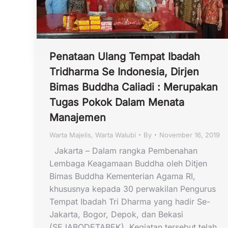
Penataan Ulang Tempat Ibadah
Tridharma Se Indonesia, Dirjen
Bimas Buddha Caliadi : Merupakan
Tugas Pokok Dalam Menata
Manajemen
Warta Majelis
,
Warta Walubi
By
November 16, 2019
Jakarta – Dalam rangka Pembenahan
Lembaga Keagamaan Buddha oleh Ditjen
Bimas Buddha Kementerian Agama RI,
khususnya kepada 30 perwakilan Pengurus
Tempat Ibadah Tri Dharma yang hadir Se-
Jakarta, Bogor, Depok, dan Bekasi
(SEJABODETABEK). Kegiatan tersebut telah