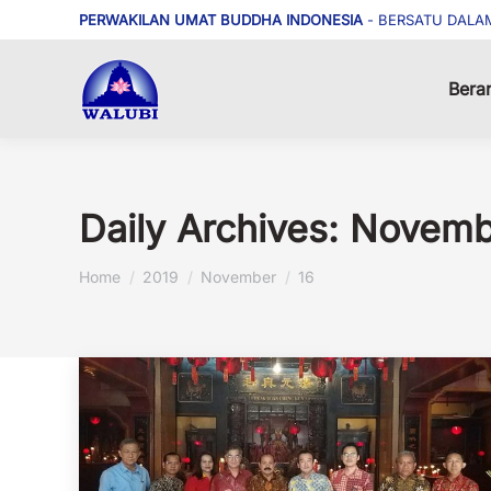
PERWAKILAN UMAT BUDDHA INDONESIA
- BERSATU DALA
Bera
Daily Archives:
Novembe
You are here:
Home
2019
November
16