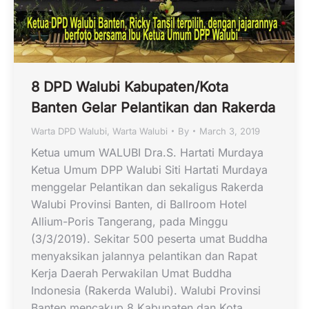
8 DPD Walubi Kabupaten/Kota
Banten Gelar Pelantikan dan Rakerda
Warta DPD Walubi
,
Warta Walubi
By
March 3, 2019
Ketua umum WALUBI Dra.S. Hartati Murdaya
Ketua Umum DPP Walubi Siti Hartati Murdaya
menggelar Pelantikan dan sekaligus Rakerda
Walubi Provinsi Banten, di Ballroom Hotel
Allium-Poris Tangerang, pada Minggu
(3/3/2019). Sekitar 500 peserta umat Buddha
menyaksikan jalannya pelantikan dan Rapat
Kerja Daerah Perwakilan Umat Buddha
Indonesia (Rakerda Walubi). Walubi Provinsi
Banten mencakup 8 Kabupaten dan Kota…