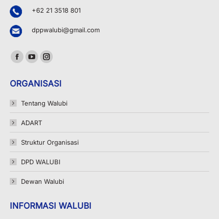
+62 21 3518 801
dppwalubi@gmail.com
Find us on:
Facebook
YouTube
Instagram
page
page
page
ORGANISASI
opens
opens
opens
in
in
in
Tentang Walubi
new
new
new
ADART
window
window
window
Struktur Organisasi
DPD WALUBI
Dewan Walubi
INFORMASI WALUBI