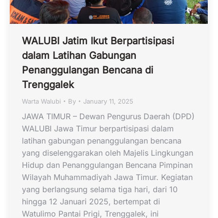
WALUBI Jatim Ikut Berpartisipasi
dalam Latihan Gabungan
Penanggulangan Bencana di
Trenggalek
Warta Walubi
By
January 11, 2025
JAWA TIMUR – Dewan Pengurus Daerah (DPD)
WALUBI Jawa Timur berpartisipasi dalam
latihan gabungan penanggulangan bencana
yang diselenggarakan oleh Majelis Lingkungan
Hidup dan Penanggulangan Bencana Pimpinan
Wilayah Muhammadiyah Jawa Timur. Kegiatan
yang berlangsung selama tiga hari, dari 10
hingga 12 Januari 2025, bertempat di
Watulimo Pantai Prigi, Trenggalek, ini