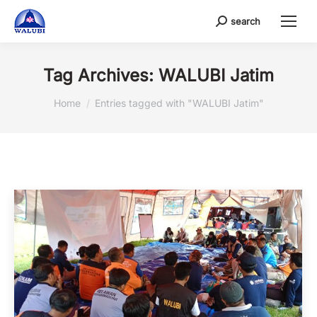
search
Search:
Tag Archives:
WALUBI Jatim
You are here:
Home
Entries tagged with "WALUBI Jatim"