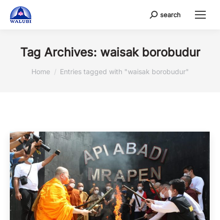
search
Search:
Tag Archives:
waisak borobudur
You are here:
Home
Entries tagged with "waisak borobudur"