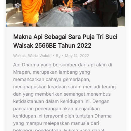
Makna Api Sebagai Sara Puja Tri Suci
Waisak 2566BE Tahun 2022
Waisak
,
Warta Walubi
By
May 14, 2022
Api Dharma yang bersumber dari api alam di
Mrapen, merupakan lambang yang
memancarkan cahaya gemerlapan,
menghapuskan keadaan suram menjadi terang
dan yang memberikan semangat menembus
ketidaktahuan dalam kehidupan ini. Dengan
pancaran penerangan akan menjadikan
kehidupan ini terayomi oleh tuntutan Dharma
yang mampu melepaskan manusia dari
belenggu penderitaan. Hikma yang dapat