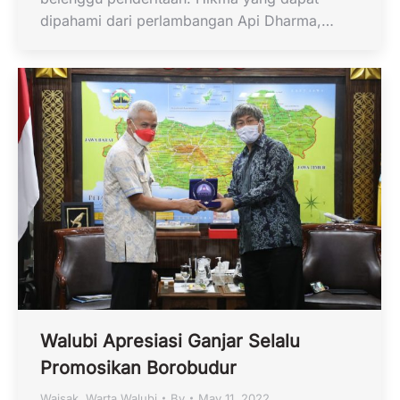
dipahami dari perlambangan Api Dharma,…
Walubi Apresiasi Ganjar Selalu
Promosikan Borobudur
Waisak
,
Warta Walubi
By
May 11, 2022