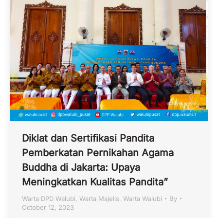
Diklat dan Sertifikasi Pandita
Pemberkatan Pernikahan Agama
Buddha di Jakarta: Upaya
Meningkatkan Kualitas Pandita”
Warta DPD Walubi
,
Warta Majelis
,
Warta Walubi
By
October 12, 2023