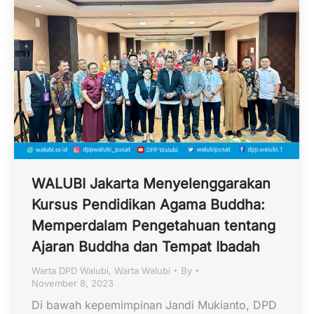
WALUBI Jakarta Menyelenggarakan
Kursus Pendidikan Agama Buddha:
Memperdalam Pengetahuan tentang
Ajaran Buddha dan Tempat Ibadah
Warta DPD Walubi
,
Warta Walubi
By
November 8, 2023
Di bawah kepemimpinan Jandi Mukianto, DPD