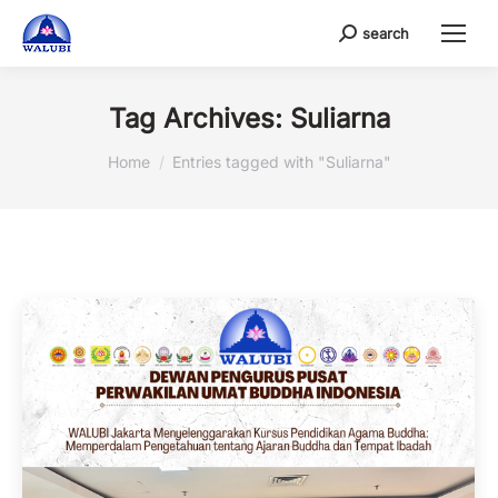
search
Search:
Tag Archives:
Suliarna
You are here:
Home
Entries tagged with "Suliarna"