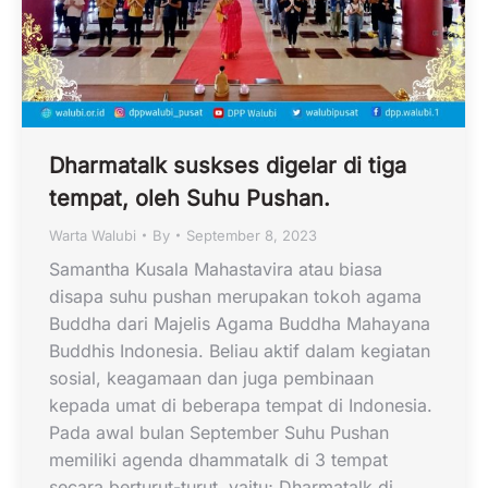
Dharmatalk suskses digelar di tiga
tempat, oleh Suhu Pushan.
Warta Walubi
By
September 8, 2023
Samantha Kusala Mahastavira atau biasa
disapa suhu pushan merupakan tokoh agama
Buddha dari Majelis Agama Buddha Mahayana
Buddhis Indonesia. Beliau aktif dalam kegiatan
sosial, keagamaan dan juga pembinaan
kepada umat di beberapa tempat di Indonesia.
Pada awal bulan September Suhu Pushan
memiliki agenda dhammatalk di 3 tempat
secara berturut-turut, yaitu; Dharmatalk di