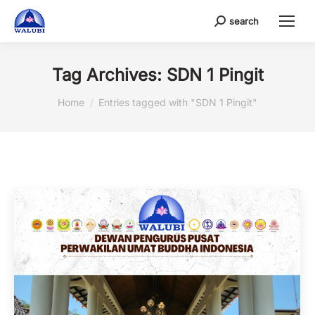
search
Search:
Tag Archives:
SDN 1 Pingit
You are here:
Home
Entries tagged with "SDN 1 Pingit"