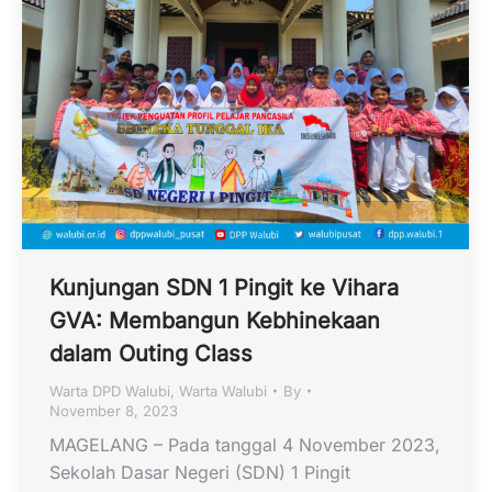
Kunjungan SDN 1 Pingit ke Vihara
GVA: Membangun Kebhinekaan
dalam Outing Class
Warta DPD Walubi
,
Warta Walubi
By
November 8, 2023
MAGELANG – Pada tanggal 4 November 2023,
Sekolah Dasar Negeri (SDN) 1 Pingit