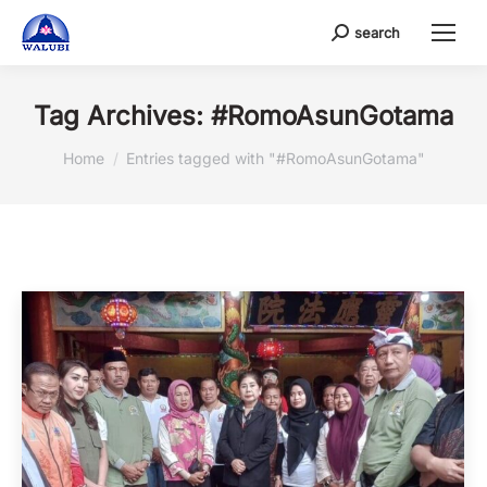
search
Search:
Tag Archives:
#RomoAsunGotama
You are here:
Home
Entries tagged with "#RomoAsunGotama"