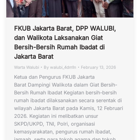
FKUB Jakarta Barat, DPP WALUBI,
dan Walikota Laksanakan Giat
Bersih-Bersih Rumah Ibadat di
Jakarta Barat
Warta Walubi
By
walubi_4dm1n
February 13, 2026
Ketua dan Pengurus FKUB Jakarta
Barat Dampingi Walikota dalam Giat Bersih-
Bersih Rumah Ibadat Kegiatan bersih-bersih
rumah ibadat dilaksanakan secara serentak di
wilayah Jakarta Barat pada Kamis, 12 Februari
2026. Kegiatan ini melibatkan unsur
SKPD/UKPD, TNI, Polri, organisasi
kemasyarakatan, pengurus rumah ibadat,
jamaah, serta para tokoh agama dan tokoh