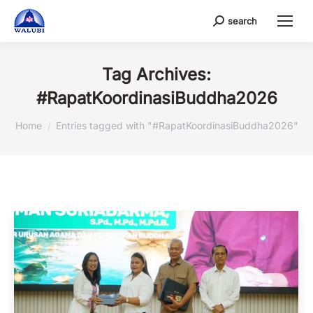
search
Search:
Tag Archives:
#RapatKoordinasiBuddha2026
You are here:
Home
Entries tagged with "#RapatKoordinasiBuddha2026"