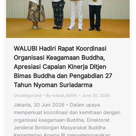
WALUBI Hadiri Rapat Koordinasi
Organisasi Keagamaan Buddha,
Apresiasi Capaian Kinerja Ditjen
Bimas Buddha dan Pengabdian 27
Tahun Nyoman Suriadarma
Uncategorized
By
walubi_4dm1n
June 30, 2026
Jakarta, 30 Juni 2026 – Dalam upaya
memperkuat koordinasi dan kemitraan dengan
organisasi keagamaan Buddha, Direktorat
Jenderal Bimbingan Masyarakat Buddha
Kementerian Agama RI menyelenggarakan