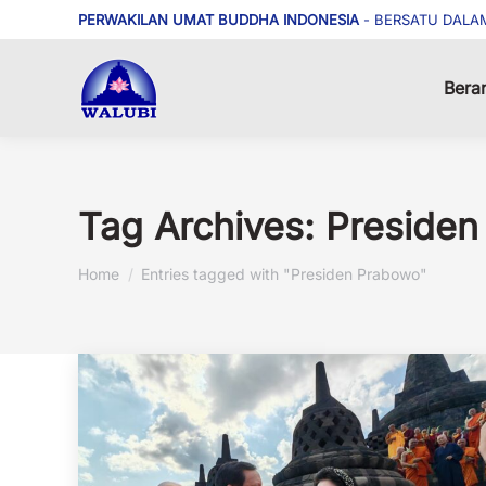
PERWAKILAN UMAT BUDDHA INDONESIA
- BERSATU DALA
Bera
Tag Archives:
Presiden
You are here:
Home
Entries tagged with "Presiden Prabowo"