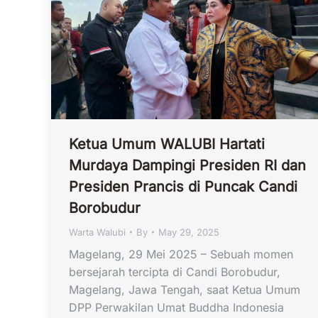
Ketua Umum WALUBI Hartati
Murdaya Dampingi Presiden RI dan
Presiden Prancis di Puncak Candi
Borobudur
Warta Walubi
By
May 29, 2025
Magelang, 29 Mei 2025 – Sebuah momen
bersejarah tercipta di Candi Borobudur,
Magelang, Jawa Tengah, saat Ketua Umum
DPP Perwakilan Umat Buddha Indonesia