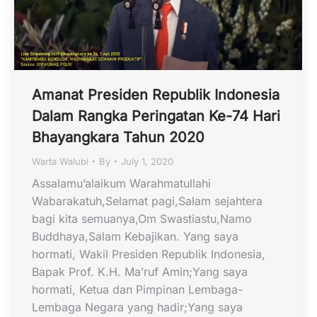
Amanat Presiden Republik Indonesia
Dalam Rangka Peringatan Ke-74 Hari
Bhayangkara Tahun 2020
Warta Walubi
By
July 1, 2020
Assalamu’alaikum Warahmatullahi
Wabarakatuh,Selamat pagi,Salam sejahtera
bagi kita semuanya,Om Swastiastu,Namo
Buddhaya,Salam Kebajikan. Yang saya
hormati, Wakil Presiden Republik Indonesia,
Bapak Prof. K.H. Ma’ruf Amin;Yang saya
hormati, Ketua dan Pimpinan Lembaga-
Lembaga Negara yang hadir;Yang saya