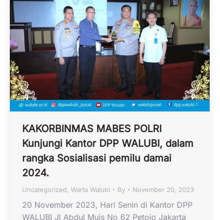
KAKORBINMAS MABES POLRI
Kunjungi Kantor DPP WALUBI, dalam
rangka Sosialisasi pemilu damai
2024.
Uncategorized
,
Warta Walubi
By
November 20, 2023
20 November 2023, Hari Senin di Kantor DPP
WALUBI Jl Abdul Muis No 62 Petojo Jakarta