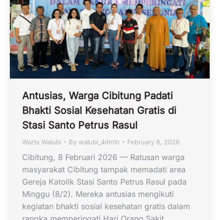
Antusias, Warga Cibitung Padati
Bhakti Sosial Kesehatan Gratis di
Stasi Santo Petrus Rasul
Warta Walubi
By
walubi_4dm1n
February 8, 2026
Cibitung, 8 Februari 2026 — Ratusan warga
masyarakat Cibitung tampak memadati area
Gereja Katolik Stasi Santo Petrus Rasul pada
Minggu (8/2). Mereka antusias mengikuti
kegiatan bhakti sosial kesehatan gratis dalam
rangka memperingati Hari Orang Sakit