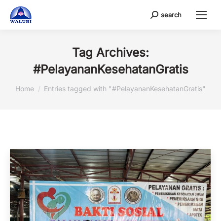
search
Search:
Tag Archives:
#PelayananKesehatanGratis
You are here:
Home
Entries tagged with "#PelayananKesehatanGratis"