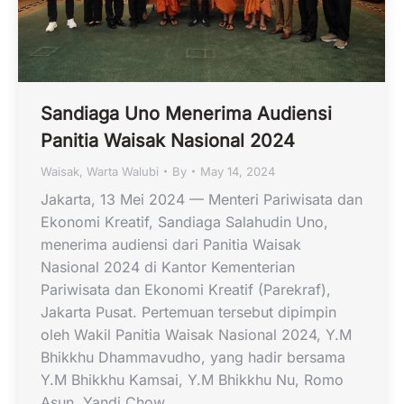
Sandiaga Uno Menerima Audiensi
Panitia Waisak Nasional 2024
Waisak
,
Warta Walubi
By
May 14, 2024
Jakarta, 13 Mei 2024 — Menteri Pariwisata dan
Ekonomi Kreatif, Sandiaga Salahudin Uno,
menerima audiensi dari Panitia Waisak
Nasional 2024 di Kantor Kementerian
Pariwisata dan Ekonomi Kreatif (Parekraf),
Jakarta Pusat. Pertemuan tersebut dipimpin
oleh Wakil Panitia Waisak Nasional 2024, Y.M
Bhikkhu Dhammavudho, yang hadir bersama
Y.M Bhikkhu Kamsai, Y.M Bhikkhu Nu, Romo
Asun, Yandi Chow,…