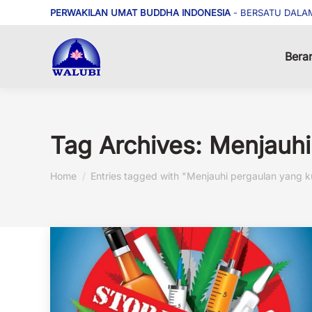
PERWAKILAN UMAT BUDDHA INDONESIA
- BERSATU DALA
Bera
Tag Archives:
Menjauhi
You are here:
Home
Entries tagged with "Menjauhi pergaulan yang k