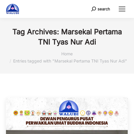
search
Search:
Tag Archives:
Marsekal Pertama
TNI Tyas Nur Adi
You are here:
Home
Entries tagged with "Marsekal Pertama TNI Tyas Nur Adi"