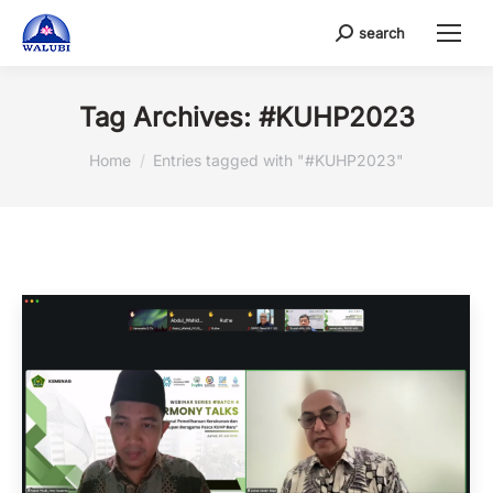
search
Search:
Tag Archives:
#KUHP2023
You are here:
Home
Entries tagged with "#KUHP2023"