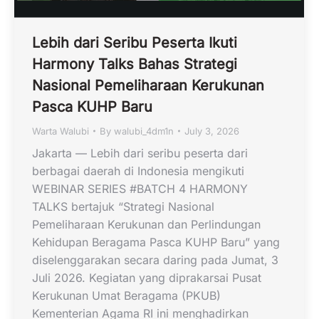
Lebih dari Seribu Peserta Ikuti
Harmony Talks Bahas Strategi
Nasional Pemeliharaan Kerukunan
Pasca KUHP Baru
Warta Walubi
By
walubi_4dm1n
July 3, 2026
Jakarta — Lebih dari seribu peserta dari
berbagai daerah di Indonesia mengikuti
WEBINAR SERIES #BATCH 4 HARMONY
TALKS bertajuk “Strategi Nasional
Pemeliharaan Kerukunan dan Perlindungan
Kehidupan Beragama Pasca KUHP Baru” yang
diselenggarakan secara daring pada Jumat, 3
Juli 2026. Kegiatan yang diprakarsai Pusat
Kerukunan Umat Beragama (PKUB)
Kementerian Agama RI ini menghadirkan