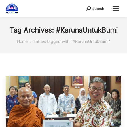
search
Search:
Tag Archives:
#KarunaUntukBumi
You are here:
Home
Entries tagged with "#KarunaUntukBumi"